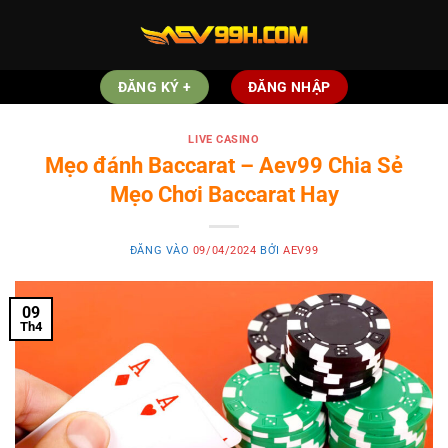
Bỏ
qua
nội
dung
ĐĂNG KÝ +
ĐĂNG NHẬP
LIVE CASINO
Mẹo đánh Baccarat – Aev99 Chia Sẻ
Mẹo Chơi Baccarat Hay
ĐĂNG VÀO
09/04/2024
BỞI
AEV99
09
Th4