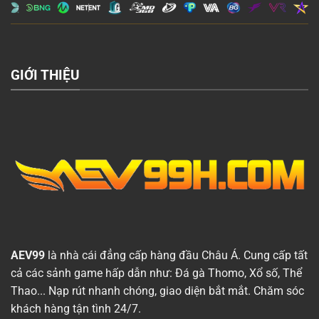
GIỚI THIỆU
AEV99
là nhà cái đẳng cấp hàng đầu Châu Á. Cung cấp tất
cả các sảnh game hấp dẫn như: Đá gà Thomo, Xổ số, Thể
Thao... Nạp rút nhanh chóng, giao diện bắt mắt. Chăm sóc
khách hàng tận tình 24/7.