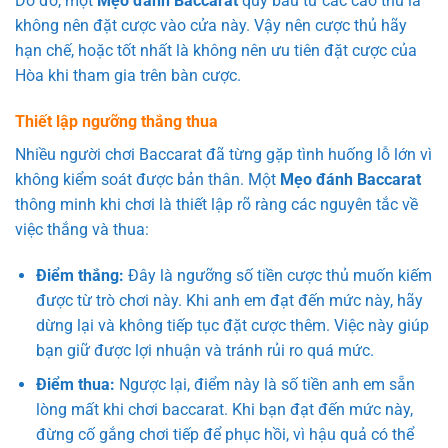
Do đó, một
Mẹo đánh Baccarat
quý báu từ các cao thủ là
không nên đặt cược vào cửa này. Vậy nên cược thủ hãy
hạn chế, hoặc tốt nhất là không nên ưu tiên đặt cược của
Hòa khi tham gia trên bàn cược.
Thiết lập ngưỡng thắng thua
Nhiều người chơi Baccarat đã từng gặp tình huống lỗ lớn vì
không kiểm soát được bản thân. Một
Mẹo đánh Baccarat
thông minh khi chơi là thiết lập rõ ràng các nguyên tắc về
việc thắng và thua:
Điểm thắng:
Đây là ngưỡng số tiền cược thủ muốn kiếm
được từ trò chơi này. Khi anh em đạt đến mức này, hãy
dừng lại và không tiếp tục đặt cược thêm. Việc này giúp
bạn giữ được lợi nhuận và tránh rủi ro quá mức.
Điểm thua:
Ngược lại, điểm này là số tiền anh em sẵn
lòng mất khi chơi baccarat. Khi bạn đạt đến mức này,
đừng cố gắng chơi tiếp để phục hồi, vì hậu quả có thể