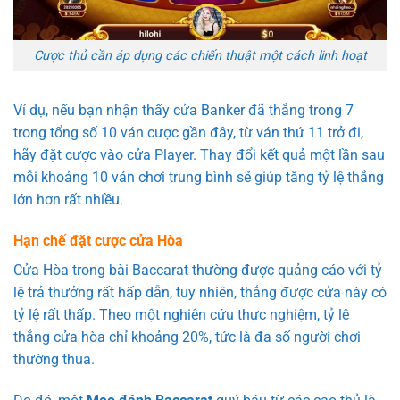
Cược thủ cần áp dụng các chiến thuật một cách linh hoạt
Ví dụ, nếu bạn nhận thấy cửa Banker đã thắng trong 7
trong tổng số 10 ván cược gần đây, từ ván thứ 11 trở đi,
hãy đặt cược vào cửa Player. Thay đổi kết quả một lần sau
mỗi khoảng 10 ván chơi trung bình sẽ giúp tăng tỷ lệ thắng
lớn hơn rất nhiều.
Hạn chế đặt cược cửa Hòa
Cửa Hòa trong bài Baccarat thường được quảng cáo với tỷ
lệ trả thưởng rất hấp dẫn, tuy nhiên, thắng được cửa này có
tỷ lệ rất thấp. Theo một nghiên cứu thực nghiệm, tỷ lệ
thắng cửa hòa chỉ khoảng 20%, tức là đa số người chơi
thường thua.