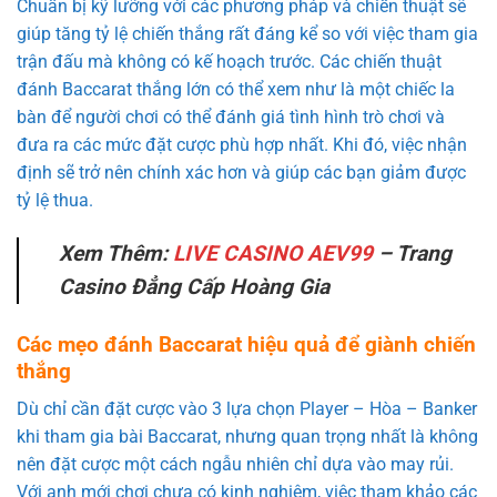
Chuẩn bị kỹ lưỡng với các phương pháp và chiến thuật sẽ
giúp tăng tỷ lệ chiến thắng rất đáng kể so với việc tham gia
trận đấu mà không có kế hoạch trước. Các chiến thuật
đánh Baccarat thắng lớn có thể xem như là một chiếc la
bàn để người chơi có thể đánh giá tình hình trò chơi và
đưa ra các mức đặt cược phù hợp nhất. Khi đó, việc nhận
định sẽ trở nên chính xác hơn và giúp các bạn giảm được
tỷ lệ thua.
Xem Thêm:
LIVE CASINO AEV99
– Trang
Casino Đẳng Cấp Hoàng Gia
Các mẹo đánh Baccarat hiệu quả để giành chiến
thắng
Dù chỉ cần đặt cược vào 3 lựa chọn Player – Hòa – Banker
khi tham gia bài Baccarat, nhưng quan trọng nhất là không
nên đặt cược một cách ngẫu nhiên chỉ dựa vào may rủi.
Với anh mới chơi chưa có kinh nghiệm, việc tham khảo các