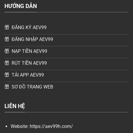
HƯỚNG DẪN
ĐĂNG KÝ AEV99
ĐĂNG NHẬP AEV99
NẠP TIỀN AEV99
RÚT TIỀN AEV99
TẢI APP AEV99
SƠ ĐỒ TRANG WEB
LIÊN HỆ
Website:
https://aev99h.com/