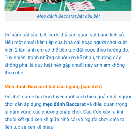
Mẹo đánh Baccarat bắt cầu bệt
Để nắm bắt cầu bệt, cược thủ cần quan sát bảng lịch sử.
Nếu một chuỗi liên tiếp của Nhà cái hoặc người chơi xuất
hiện 2 lần, anh em có thể tiếp tục đặt cược theo hướng đó.
Tuy nhiên, tránh những chuỗi xen kẽ nhau, thường đây
không phải là quy luật nên gặp chuỗi này anh em không
theo nhé.
Mẹo đánh Baccarat bắt cầu ngang (cầu đơn)
Để chơi game bài trực tuyến một cách hiệu quả nhất, người
chơi cần áp dụng
mẹo đánh Baccarat
và điều quan trọng
là nắm vững các phương pháp chơi. Cầu đơn xảy ra khi
chuỗi kết quả xen kẽ giữa Nhà cái và Người chơi, diễn ra
liên tục và xen kẽ nhau.