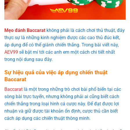
Mẹo đánh Baccarat
không phải là cách chơi thủ thuật, đây
thực sự là những kinh nghiệm được các cao thủ đúc kết,
áp dụng để có thể giành chiến thắng. Trong bài viết này,
AEV99
sẽ bật mí tới các anh em một cách chi tiết nhất
trong nội dung sau đây.
Sự hiệu quả của việc áp dụng chiến thuật
Baccarat
Baccarat
là một trong những trò chơi bài phổ biến tại các
sòng bài trực tuyến, nhưng không phải ai cũng biết cách
chiến thắng trong loại hình cá cược này. Để đạt được lợi
nhuận và giữ được tài khoản ổn định, cược thủ cần biết
cách áp dụng các chiến thuật thông minh.